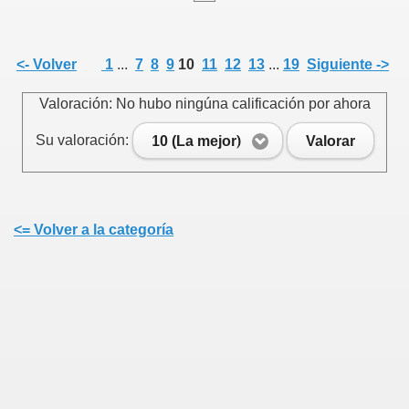
<- Volver
1
...
7
8
9
10
11
12
13
...
19
Siguiente ->
Valoración: No hubo ningúna calificación por ahora
Su valoración:
10 (La mejor)
Valorar
<= Volver a la categoría