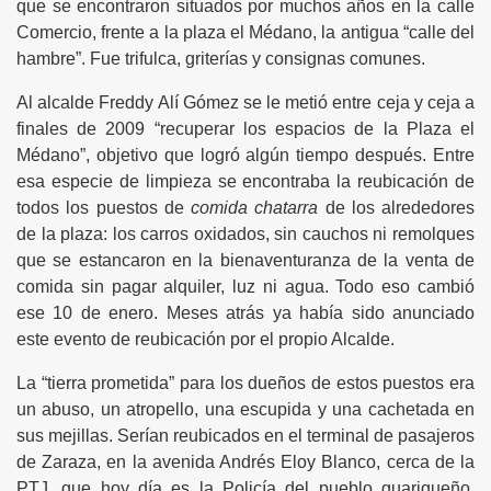
que se encontraron situados por muchos años en la calle
Comercio, frente a la plaza el Médano, la antigua “calle del
hambre”. Fue trifulca, griterías y consignas comunes.
Al alcalde Freddy Alí Gómez se le metió entre ceja y ceja a
finales de 2009 “recuperar los espacios de la Plaza el
Médano”, objetivo que logró algún tiempo después. Entre
esa especie de limpieza se encontraba la reubicación de
todos los puestos de
comida chatarra
de los alrededores
de la plaza: los carros oxidados, sin cauchos ni remolques
que se estancaron en la bienaventuranza de la venta de
comida sin pagar alquiler, luz ni agua. Todo eso cambió
ese 10 de enero. Meses atrás ya había sido anunciado
este evento de reubicación por el propio Alcalde.
La “tierra prometida” para los dueños de estos puestos era
un abuso, un atropello, una escupida y una cachetada en
sus mejillas. Serían reubicados en el terminal de pasajeros
de Zaraza, en la avenida Andrés Eloy Blanco, cerca de la
PTJ, que hoy día es la Policía del pueblo guariqueño.